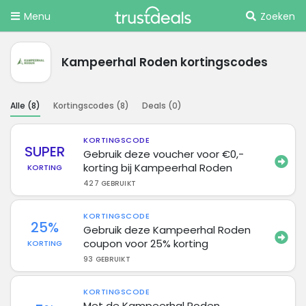
Menu
Zoeken
Kampeerhal Roden kortingscodes
Alle (
8
)
Kortingscodes (
8
)
Deals (
0
)
KORTINGSCODE
SUPER
Gebruik deze voucher voor €0,-
korting bij Kampeerhal Roden
KORTING
427 GEBRUIKT
KORTINGSCODE
25%
Gebruik deze Kampeerhal Roden
coupon voor 25% korting
KORTING
93 GEBRUIKT
KORTINGSCODE
Met de Kampeerhal Roden