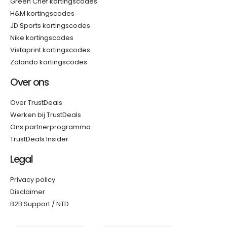
Green Chef kortingscodes
H&M kortingscodes
JD Sports kortingscodes
Nike kortingscodes
Vistaprint kortingscodes
Zalando kortingscodes
Over ons
Over TrustDeals
Werken bij TrustDeals
Ons partnerprogramma
TrustDeals Insider
Legal
Privacy policy
Disclaimer
B2B Support / NTD