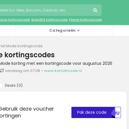
zon kortingscode
Body&Fit kortingscode
Pearle kortingscode
Categorieën
st Mode kortingscode
 kortingscodes
 Mode korting met een kortingscode voor augustus 2026
vandaag om 07:08
www.kamstmode.nl
Deals (
0
)
ebruik deze voucher
Pak deze code
WURU
kortingen