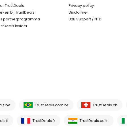
er TrustDeals
Privacy policy
rken bij TrustDeals
Disclaimer
s partnerprogramma
B2B Support / NTD
ustDeals Insider
als.be
TrustDeals.com.br
TrustDeals.ch
ls.fi
TrustDeals.fr
TrustDeals.co.in