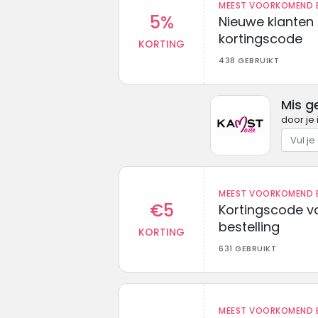
MEEST VOORKOMEND B
5%
Nieuwe klanten
kortingscode
KORTING
438 GEBRUIKT
Mis g
door je 
MEEST VOORKOMEND B
€5
Kortingscode va
bestelling
KORTING
631 GEBRUIKT
MEEST VOORKOMEND B