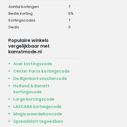
Aantal kortingen
7
Beste korting
5%
Kortingscodes
7
Deals
0
Populaire winkels
vergelijkbaar met
kamstmode.nl
Acer kortingscode
Center Parcs kortingscode
De Bijenkorf vouchercode
Holland & Barrett
kortingscode
Large kortingscode
LASCANA kortingscode
Magix waardeboncode
Spreadshirt tegoedbon