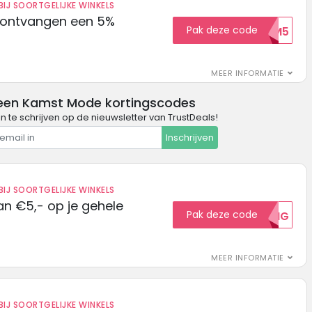
IJ SOORTGELIJKE WINKELS
 ontvangen een 5%
Pak deze code
WELKOM5
MEER INFORMATIE
een Kamst Mode kortingscodes
in te schrijven op de nieuwsletter van TrustDeals!
Inschrijven
IJ SOORTGELIJKE WINKELS
n €5,- op je gehele
Pak deze code
5KORTING
MEER INFORMATIE
IJ SOORTGELIJKE WINKELS