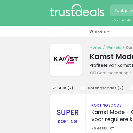
Populair:
Ama
Winkels
Home
Winkels
Kam
Kamst Mode
Profiteer van Kamst
€17 Gem. besparing
Alle (
7
)
Kortingscodes (
7
)
KORTINGSCODE
SUPER
Kamst Mode – G
voor reguliere 
KORTING
76 GEBRUIKT