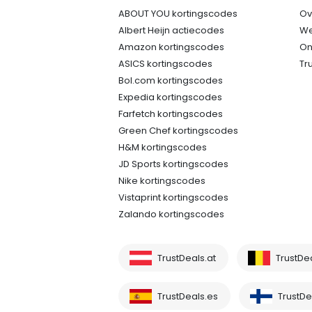
ABOUT YOU kortingscodes
Ov
Albert Heijn actiecodes
We
Amazon kortingscodes
On
ASICS kortingscodes
Tr
Bol.com kortingscodes
Expedia kortingscodes
Farfetch kortingscodes
Green Chef kortingscodes
H&M kortingscodes
JD Sports kortingscodes
Nike kortingscodes
Vistaprint kortingscodes
Zalando kortingscodes
TrustDeals.at
TrustDe
TrustDeals.es
TrustDea