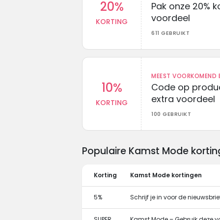
20%
Pak onze 20% k
voordeel
KORTING
611 GEBRUIKT
MEEST VOORKOMEND B
10%
Code op produc
extra voordeel
KORTING
100 GEBRUIKT
Populaire Kamst Mode korti
Korting
Kamst Mode kortingen
5%
Schrijf je in voor de nieuwsb
SUPER
Kamst Mode – Gebruik deze vo