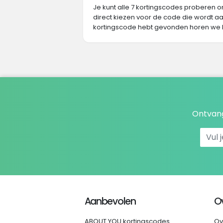
Je kunt alle 7 kortingscodes proberen o
direct kiezen voor de code die wordt aa
kortingscode hebt gevonden horen we 
Ontvang
Aanbevolen
O
ABOUT YOU kortingscodes
Ov