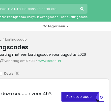
zon kortingscode
Body&Fit kortingscode
Pearle kortingscode
Categorieën
on1 kortingscode
ingscodes
 korting met een kortingscode voor augustus 2026
vandaag om 07:08
www.keton1.nl
Deals (
0
)
ik deze coupon voor 45%
Pak deze code
RVJO