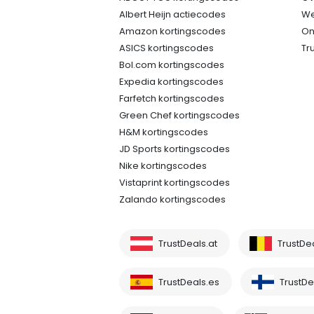
Albert Heijn actiecodes
We
Amazon kortingscodes
On
ASICS kortingscodes
Tr
Bol.com kortingscodes
Expedia kortingscodes
Farfetch kortingscodes
Green Chef kortingscodes
H&M kortingscodes
JD Sports kortingscodes
Nike kortingscodes
Vistaprint kortingscodes
Zalando kortingscodes
TrustDeals.at
TrustDe
TrustDeals.es
TrustDea