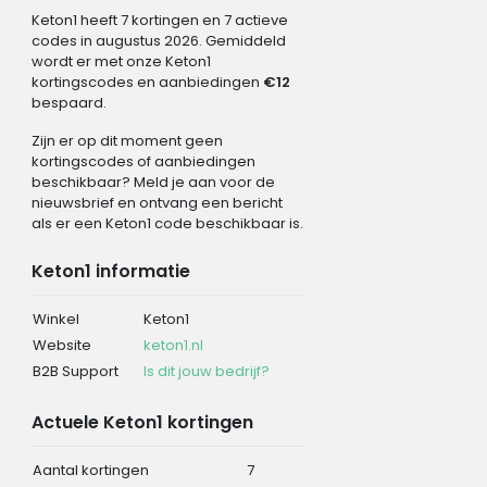
Keton1 heeft 7 kortingen en 7 actieve
codes in augustus 2026. Gemiddeld
wordt er met onze Keton1
kortingscodes en aanbiedingen
€12
bespaard.
Zijn er op dit moment geen
kortingscodes of aanbiedingen
beschikbaar? Meld je aan voor de
nieuwsbrief en ontvang een bericht
als er een Keton1 code beschikbaar is.
Keton1 informatie
Winkel
Keton1
Website
keton1.nl
B2B Support
Is dit jouw bedrijf?
Actuele Keton1 kortingen
Aantal kortingen
7