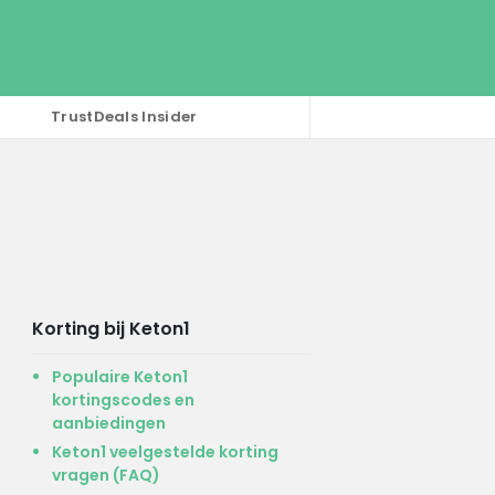
TrustDeals Insider
Korting bij Keton1
Populaire Keton1
kortingscodes en
aanbiedingen
Keton1 veelgestelde korting
vragen (FAQ)