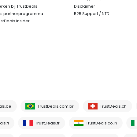
rken bij TrustDeals
Disclaimer
s partnerprogramma
B2B Support / NTD
ustDeals Insider
als.be
TrustDeals.com.br
TrustDeals.ch
ls.fi
TrustDeals.fr
TrustDeals.co.in