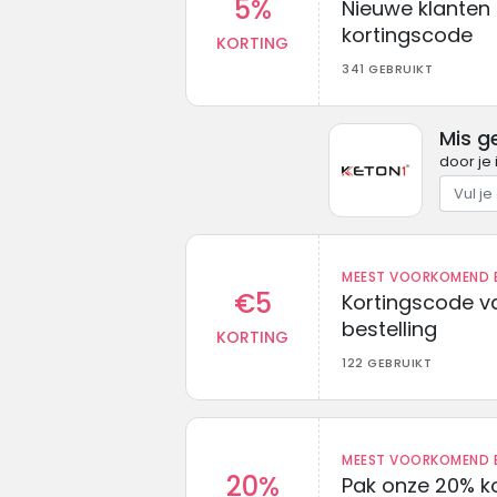
5%
Nieuwe klanten
kortingscode
KORTING
341 GEBRUIKT
Mis g
door je 
MEEST VOORKOMEND B
€5
Kortingscode va
bestelling
KORTING
122 GEBRUIKT
MEEST VOORKOMEND B
20%
Pak onze 20% k