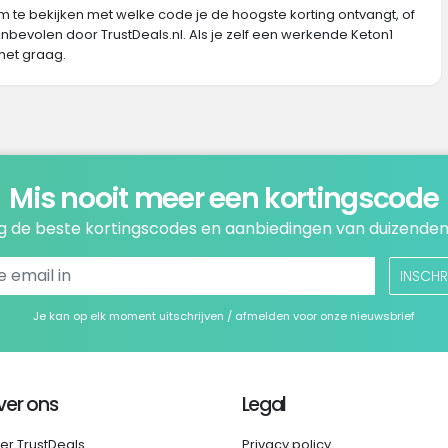
m te bekijken met welke code je de hoogste korting ontvangt, of
nbevolen door TrustDeals.nl. Als je zelf een werkende Keton1
het graag.
Mis nooit meer een kortingscode
 de beste kortingscodes en aanbiedingen van duizenden
INSCHR
Je kan op elk moment uitschrijven / afmelden voor onze nieuwsbrief
ver ons
Legal
er TrustDeals
Privacy policy