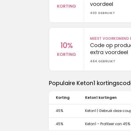
voordeel
KORTING
400 GEBRUIKT
MEEST VOORKOMEND B
10%
Code op produc
extra voordeel
KORTING
464 GEBRUIKT
Populaire Keton1 kortingsco
Korting
Keton1 kortingen
45%
Keton1 | Gebruik deze cou
45%
Keton1 – Profiteer van 45%