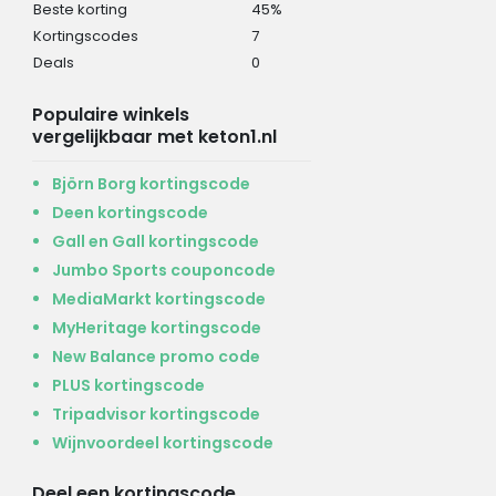
Beste korting
45%
Kortingscodes
7
Deals
0
Populaire winkels
vergelijkbaar met keton1.nl
Björn Borg kortingscode
Deen kortingscode
Gall en Gall kortingscode
Jumbo Sports couponcode
MediaMarkt kortingscode
MyHeritage kortingscode
New Balance promo code
PLUS kortingscode
Tripadvisor kortingscode
Wijnvoordeel kortingscode
Deel een kortingscode