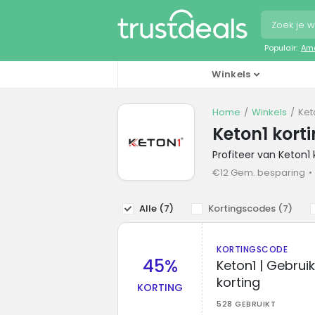
Populair:
Ama
Winkels
Home
Winkels
Ket
Keton1 kort
Profiteer van Keton1
€12 Gem. besparing
Alle (
7
)
Kortingscodes (
7
)
KORTINGSCODE
45%
Keton1 | Gebru
korting
KORTING
528 GEBRUIKT