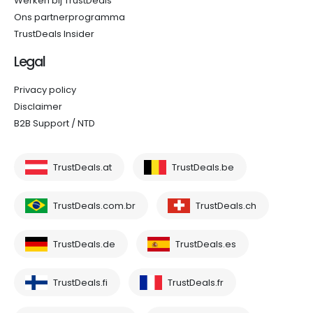
Werken bij TrustDeals
Ons partnerprogramma
TrustDeals Insider
Legal
Privacy policy
Disclaimer
B2B Support / NTD
TrustDeals.at
TrustDeals.be
TrustDeals.com.br
TrustDeals.ch
TrustDeals.de
TrustDeals.es
TrustDeals.fi
TrustDeals.fr