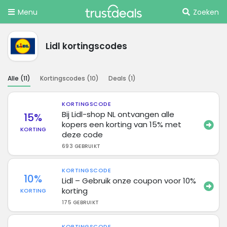
Menu
Zoeken
Lidl kortingscodes
Alle (
11
)
Kortingscodes (
10
)
Deals (
1
)
KORTINGSCODE
Bij Lidl-shop NL ontvangen alle
15%
kopers een korting van 15% met
KORTING
deze code
693 GEBRUIKT
KORTINGSCODE
10%
Lidl – Gebruik onze coupon voor 10%
korting
KORTING
175 GEBRUIKT
KORTINGSCODE