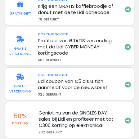
Krijg een GRATIS koffiebroodje of
donut met deze Lidl actiecode
GRATIS GIFT
76 GEBRUIKT
KORTINGSCODE
Profiteer van GRATIS verzending
met de Lidl CYBER MONDAY
GRATIS
kortingscode
VERZENDING
603 GEBRUIKT
KORTINGSCODE
Lidl coupon van €5 als u zich
GRATIS
aanmeldt voor de nieuwsbrief
VERZENDING
322 GEBRUIKT
Geniet nu van de SINGLES DAY
50%
sales bij Lidl en profiteer met tot
KORTING
€300 korting op elektronica!
282 GEBRUIKT