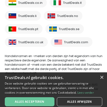
TrustDeals.co.in
TrustDeals.it
TrustDeals.li
TrustDeals.no
TrustDeals.pt
TrustDeals.se
TrustDeals.co.uk
TrustDeals.com
Handelsnamen en -merken van derden zijn het eigendom van hun
respectieve derde eigenaren. De aanwezigheid van een
handelsnaam of -merk van een derde betekent niet dat TrustDeals
een relatie heeft met die derde partij, of dat TrustDeals zijn of haar
diensten onderschrijft.
×
TrustDeals.nl gebruikt cookies.
Deze website gebruikt cookies om uw gebruikerservaring te
© 2026 TrustDeals is een geregistreerde handelsnaam van AMS
verbeteren. Door onze website te gebruiken, stemt u in met alle
Digital B.V. te Oud Laren 1, 1251BL, Laren - handelsregisternummer
cookies in overeenstemming met ons Cookiebeleid.
Lees verder
80264174 - btw-nummer NL861609360B01
ALLES ACCEPTEREN
ALLES AFWIJZEN