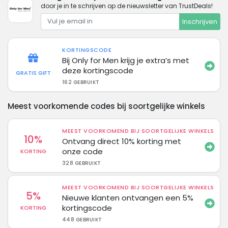
door je in te schrijven op de nieuwsletter van TrustDeals!
Inschrijven
KORTINGSCODE
Bij Only for Men krijg je extra’s met
deze kortingscode
GRATIS GIFT
162 GEBRUIKT
Meest voorkomende codes bij soortgelijke winkels
MEEST VOORKOMEND BIJ SOORTGELIJKE WINKELS
10%
Ontvang direct 10% korting met
onze code
KORTING
328 GEBRUIKT
MEEST VOORKOMEND BIJ SOORTGELIJKE WINKELS
5%
Nieuwe klanten ontvangen een 5%
kortingscode
KORTING
448 GEBRUIKT