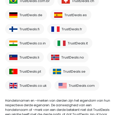
TrustDeals.com.br
TrustDeals.ch
TrustDeals.de
TrustDeals.es
TrustDeals.fi
TrustDeals.fr
TrustDeals.co.in
TrustDeals.it
TrustDeals.li
TrustDeals.no
TrustDeals.pt
TrustDeals.se
TrustDeals.co.uk
TrustDeals.com
Handelsnamen en -merken van derden zijn het eigendom van hun
respectieve derde eigenaren. De aanwezigheid van een
handelsnaam of -merk van een derde betekent niet dat TrustDeals
een relatie heeft met die derde partij, of dat TrustDeals zijn of haar