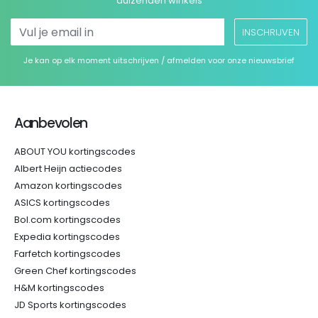
duizenden winkels
INSCHRIJVEN
Je kan op elk moment uitschrijven / afmelden voor onze nieuwsbrief
Aanbevolen
ABOUT YOU kortingscodes
Albert Heijn actiecodes
Amazon kortingscodes
ASICS kortingscodes
Bol.com kortingscodes
Expedia kortingscodes
Farfetch kortingscodes
Green Chef kortingscodes
H&M kortingscodes
JD Sports kortingscodes