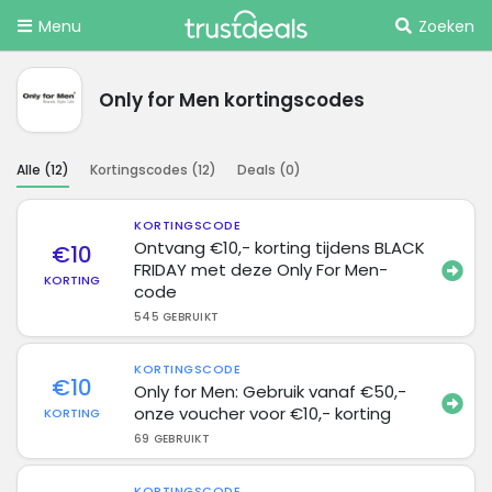
Menu
Zoeken
Only for Men kortingscodes
Alle (
12
)
Kortingscodes (
12
)
Deals (
0
)
KORTINGSCODE
Ontvang €10,- korting tijdens BLACK
€10
FRIDAY met deze Only For Men-
KORTING
code
545 GEBRUIKT
KORTINGSCODE
€10
Only for Men: Gebruik vanaf €50,-
onze voucher voor €10,- korting
KORTING
69 GEBRUIKT
KORTINGSCODE