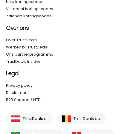
Nike kortingscodes
Vistaprint kortingscodes
Zalando kortingscodes
Over ons
Over TrustDeals
Werken bij TrustDeals
Ons partnerprogramma
TrustDeals Insider
Legal
Privacy policy
Disclaimer
B2B Support / NTD
TrustDeals.at
TrustDeals.be