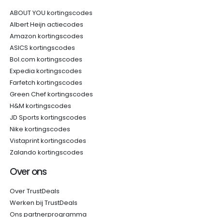
ABOUT YOU kortingscodes
Albert Heijn actiecodes
Amazon kortingscodes
ASICS kortingscodes
Bol.com kortingscodes
Expedia kortingscodes
Farfetch kortingscodes
Green Chef kortingscodes
H&M kortingscodes
JD Sports kortingscodes
Nike kortingscodes
Vistaprint kortingscodes
Zalando kortingscodes
Over ons
Over TrustDeals
Werken bij TrustDeals
Ons partnerprogramma