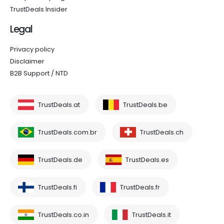
TrustDeals Insider
Legal
Privacy policy
Disclaimer
B2B Support / NTD
TrustDeals.at
TrustDeals.be
TrustDeals.com.br
TrustDeals.ch
TrustDeals.de
TrustDeals.es
TrustDeals.fi
TrustDeals.fr
TrustDeals.co.in
TrustDeals.it