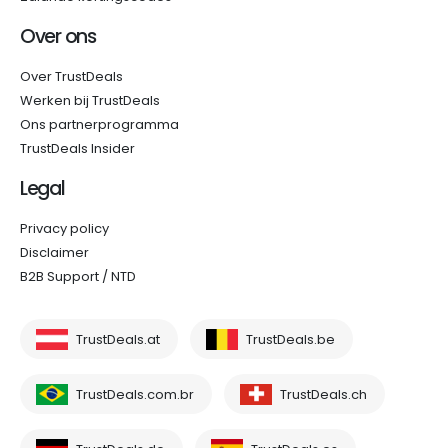
Over ons
Over TrustDeals
Werken bij TrustDeals
Ons partnerprogramma
TrustDeals Insider
Legal
Privacy policy
Disclaimer
B2B Support / NTD
TrustDeals.at
TrustDeals.be
TrustDeals.com.br
TrustDeals.ch