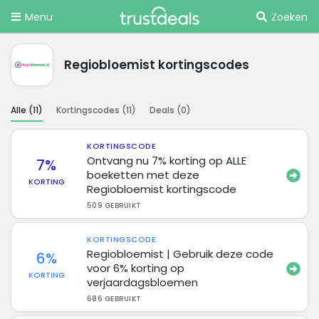
Menu
Zoeken
Regiobloemist kortingscodes
Alle (
11
)
Kortingscodes (
11
)
Deals (
0
)
KORTINGSCODE
Ontvang nu 7% korting op ALLE
7%
boeketten met deze
KORTING
Regiobloemist kortingscode
509 GEBRUIKT
KORTINGSCODE
Regiobloemist | Gebruik deze code
6%
voor 6% korting op
KORTING
verjaardagsbloemen
686 GEBRUIKT