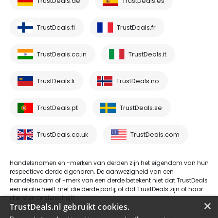
TrustDeals.de
TrustDeals.es
TrustDeals.fi
TrustDeals.fr
TrustDeals.co.in
TrustDeals.it
TrustDeals.li
TrustDeals.no
TrustDeals.pt
TrustDeals.se
TrustDeals.co.uk
TrustDeals.com
Handelsnamen en -merken van derden zijn het eigendom van hun
respectieve derde eigenaren. De aanwezigheid van een
handelsnaam of -merk van een derde betekent niet dat TrustDeals
een relatie heeft met die derde partij, of dat TrustDeals zijn of haar
diensten onderschrijft.
×
TrustDeals.nl gebruikt cookies.