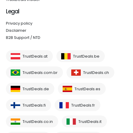
Legal
Privacy policy
Disclaimer
B2B Support / NTD
TrustDeals.at
TrustDeals.be
TrustDeals.com.br
TrustDeals.ch
TrustDeals.de
TrustDeals.es
TrustDeals.fi
TrustDeals.fr
TrustDeals.co.in
TrustDeals.it