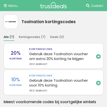
Menu
Zoeken
Toolnation kortingscodes
Alle (
7
)
Kortingscodes (
7
)
Deals (
0
)
KORTINGSCODE
20%
Gebruik deze Toolnation voucher
om extra 20% korting te krijgen
KORTING
493 GEBRUIKT
KORTINGSCODE
10%
Gebruik deze Toolnation voucher
voor 10% korting
KORTING
463 GEBRUIKT
Meest voorkomende codes bij soortgelijke winkels