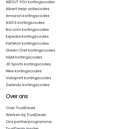
ABOUT YOU kortingscodes
Albert Heijn actiecodes
Amazon kortingscodes
ASICS kortingscodes
Bol.com kortingscodes
Expedia kortingscodes
Farfetch kortingscodes
Green Chef kortingscodes
H&M kortingscodes
JD Sports kortingscodes
Nike kortingscodes
Vistaprint kortingscodes
Zalando kortingscodes
Over ons
Over TrustDeals
Werken bij TrustDeals
Ons partnerprogramma
TrustDeals Insider