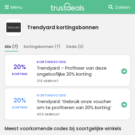
Menu
Zoeken
Trendyard kortingsbonnen
Alle (
7
)
Kortingsbonnen (
7
)
Deals (
0
)
KORTINGSCODE
20%
Trendyard – Profiteer van deze
ongelooflijke 20% korting
KORTING
316 GEBRUIKT
KORTINGSCODE
20%
Trendyard: ‘Gebruik onze voucher
om te profiteren van 20% korting’
KORTING
409 GEBRUIKT
Meest voorkomende codes bij soortgelijke winkels