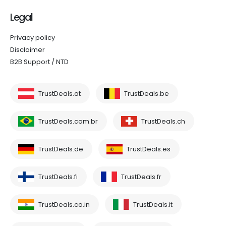
Legal
Privacy policy
Disclaimer
B2B Support / NTD
TrustDeals.at
TrustDeals.be
TrustDeals.com.br
TrustDeals.ch
TrustDeals.de
TrustDeals.es
TrustDeals.fi
TrustDeals.fr
TrustDeals.co.in
TrustDeals.it