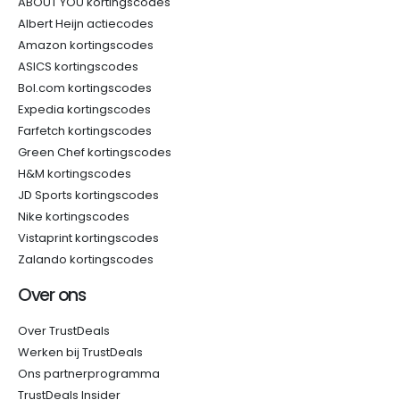
ABOUT YOU kortingscodes
Albert Heijn actiecodes
Amazon kortingscodes
ASICS kortingscodes
Bol.com kortingscodes
Expedia kortingscodes
Farfetch kortingscodes
Green Chef kortingscodes
H&M kortingscodes
JD Sports kortingscodes
Nike kortingscodes
Vistaprint kortingscodes
Zalando kortingscodes
Over ons
Over TrustDeals
Werken bij TrustDeals
Ons partnerprogramma
TrustDeals Insider