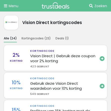
Menu
Zoeken
Vision Direct kortingscodes
Alle (
24
)
Kortingscodes (
23
)
Deals (
1
)
KORTINGSCODE
2%
Vision Direct | Gebruik deze coupon
voor 2% korting
KORTING
423 GEBRUIKT
KORTINGSCODE
10%
Gebruik deze Vision Direct
waardebon voor 10% korting
KORTING
549 GEBRUIKT
KORTINGSCODE
15%
Profiteer van 15% korting met de