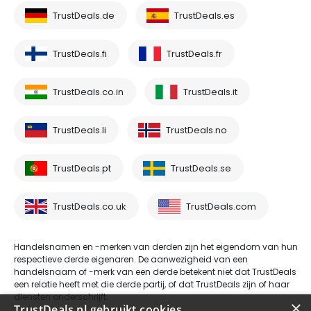
TrustDeals.de
TrustDeals.es
TrustDeals.fi
TrustDeals.fr
TrustDeals.co.in
TrustDeals.it
TrustDeals.li
TrustDeals.no
TrustDeals.pt
TrustDeals.se
TrustDeals.co.uk
TrustDeals.com
Handelsnamen en -merken van derden zijn het eigendom van hun
respectieve derde eigenaren. De aanwezigheid van een
handelsnaam of -merk van een derde betekent niet dat TrustDeals
een relatie heeft met die derde partij, of dat TrustDeals zijn of haar
diensten onderschrijft.
×
TrustDeals.nl gebruikt cookies.