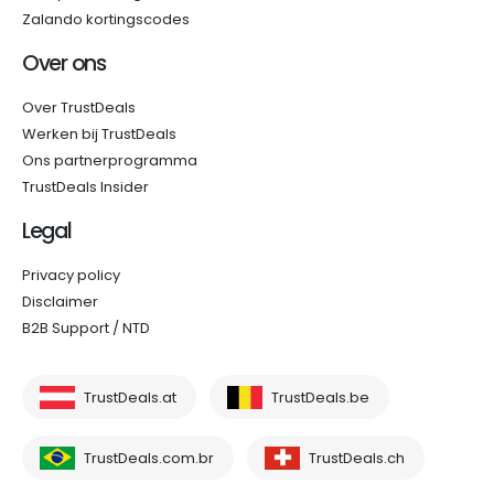
Zalando kortingscodes
Over ons
Over TrustDeals
Werken bij TrustDeals
Ons partnerprogramma
TrustDeals Insider
Legal
Privacy policy
Disclaimer
B2B Support / NTD
TrustDeals.at
TrustDeals.be
TrustDeals.com.br
TrustDeals.ch