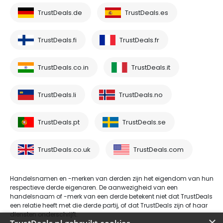
TrustDeals.de
TrustDeals.es
TrustDeals.fi
TrustDeals.fr
TrustDeals.co.in
TrustDeals.it
TrustDeals.li
TrustDeals.no
TrustDeals.pt
TrustDeals.se
TrustDeals.co.uk
TrustDeals.com
Handelsnamen en -merken van derden zijn het eigendom van hun
respectieve derde eigenaren. De aanwezigheid van een
handelsnaam of -merk van een derde betekent niet dat TrustDeals
een relatie heeft met die derde partij, of dat TrustDeals zijn of haar
diensten onderschrijft.
×