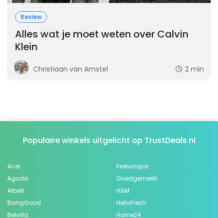
Review
Alles wat je moet weten over Calvin
Klein
Christiaan van Amstel
2 min
Populaire winkels uitgelicht op TrustDeals.nl
Acer
Feelunique
Agoda
Goedgemerkt
Albelli
H&M
BangGood
HelloFresh
Belvilla
Home24