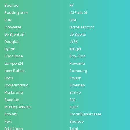
Boohoo
HP
Booking.com
ICI Paris XL
Bulk
IKEA
Converse
Isabel Marant
De Bijenkorf
JD Sports
Douglas
JYSK
Dyson
Klingel
L'Occitane
Ray-Ban
Lampen24
Rowenta
Leen Bakker
Samsung
Levi's
Sapph
Lookfantastic
Sidestep
Marks and
Simyo
Spencer
Sixt
Marlies Dekkers
Size?
Navabi
SmartBuyGlasses
Next
Spartoo
Peter Hahn
Tefal