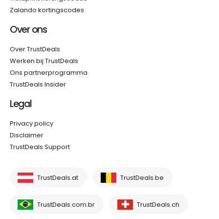
Zalando kortingscodes
Over ons
Over TrustDeals
Werken bij TrustDeals
Ons partnerprogramma
TrustDeals Insider
Legal
Privacy policy
Disclaimer
TrustDeals Support
TrustDeals.at
TrustDeals.be
TrustDeals.com.br
TrustDeals.ch