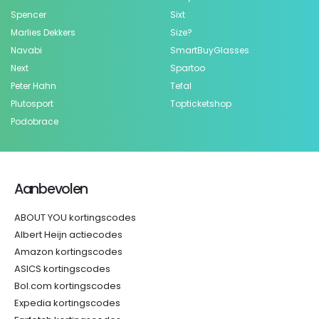
Spencer
Sixt
Marlies Dekkers
Size?
Navabi
SmartBuyGlasses
Next
Spartoo
Peter Hahn
Tefal
Plutosport
Topticketshop
Podobrace
Aanbevolen
ABOUT YOU kortingscodes
Albert Heijn actiecodes
Amazon kortingscodes
ASICS kortingscodes
Bol.com kortingscodes
Expedia kortingscodes