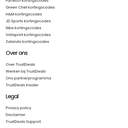
Farfetch kortingscodes
Green Chef kortingscodes
H&M kortingscodes
JD Sports kortingscodes
Nike kortingscodes
Vistaprint kortingscodes
Zalando kortingscodes
Over ons
Over TrustDeals
Werken bij TrustDeals
Ons partnerprogramma
TrustDeals Insider
Legal
Privacy policy
Disclaimer
TrustDeals Support