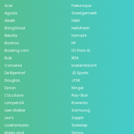
Acer
Feelunique
Agoda
Goedgemerkt
Albelli
H&M
BangGood
HelloFresh
Belvilla
Home24
Boohoo
HP
Booking.com
ICI Paris XL
Bulk
IKEA
Converse
Isabel Marant
De Bijenkorf
JD Sports
Douglas
JYSK
Dyson
Klingel
L'Occitane
Ray-Ban
Lampen24
Rowenta
Leen Bakker
Samsung
Levi's
Sapph
Lookfantastic
Sidestep
Marks and
Simyo