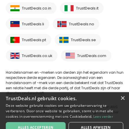
TrustDeals.co.in
TrustDeals.it
TrustDeals.li
TrustDeals.no
TrustDeals.pt
TrustDeals.se
TrustDeals.co.uk
TrustDeals.com
Handelsnamen en -merken van derden zijn het eigendom van hun
respectieve derde eigenaren. De aanwezigheid van een
handelsnaam of -merk van een derde betekent niet dat TrustDeals
een relatie heeft met die derde partij, of dat TrustDeals zijn of haar
diensten onderschrijft.
×
TrustDeals.nl gebruikt cookies.
Deze website gebruikt cookies om uw gebruikerservaring te
© 2026 TrustDeals is een geregistreerde handelsnaam van AMS
verbeteren. Door onze website te gebruiken, stemt u in met alle
Digital B.V. te Oud Laren 1, 1251BL, Laren - handelsregisternummer
cookies in overeenstemming met ons Cookiebeleid.
Lees verder
80264174 - btw-nummer NL861609360B01
ALLES ACCEPTEREN
ALLES AFWIJZEN