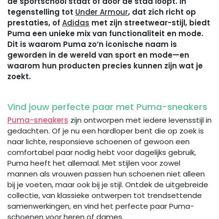
de sportschool staat of door de stad loopt. In
tegenstelling tot
Under Armour
, dat zich richt op
prestaties, of
Adidas
met zijn streetwear-stijl, biedt
Puma een unieke mix van functionaliteit en mode.
Dit is waarom Puma zo’n iconische naam is
geworden in de wereld van sport en mode—en
waarom hun producten precies kunnen zijn wat je
zoekt.
Vind jouw perfecte paar met Puma-sneakers
Puma-sneakers
zijn ontworpen met iedere levensstijl in
gedachten. Of je nu een hardloper bent die op zoek is
naar lichte, responsieve schoenen of gewoon een
comfortabel paar nodig hebt voor dagelijks gebruik,
Puma heeft het allemaal. Met stijlen voor zowel
mannen als vrouwen passen hun schoenen niet alleen
bij je voeten, maar ook bij je stijl. Ontdek de uitgebreide
collectie, van klassieke ontwerpen tot trendsettende
samenwerkingen, en vind het perfecte paar Puma-
schoenen voor heren of dames.