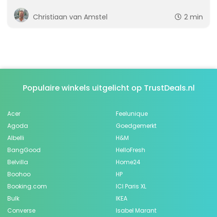
Christiaan van Amstel
2 min
Populaire winkels uitgelicht op TrustDeals.nl
Acer
Feelunique
Agoda
Goedgemerkt
Albelli
H&M
BangGood
HelloFresh
Belvilla
Home24
Boohoo
HP
Booking.com
ICI Paris XL
Bulk
IKEA
Converse
Isabel Marant