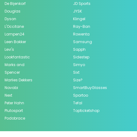
De Bijenkorf
JD Sports
Douglas
JYSK
Dyson
Klingel
L'Occitane
Ray-Ban
Lampen24
Rowenta
Leen Bakker
Samsung
Levi's
Sapph
Lookfantastic
Sidestep
Marks and
Simyo
Spencer
Sixt
Marlies Dekkers
Size?
Navabi
SmartBuyGlasses
Next
Spartoo
Peter Hahn
Tefal
Plutosport
Topticketshop
Podobrace