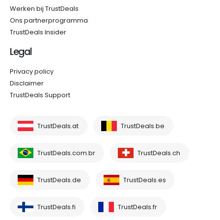
Werken bij TrustDeals
Ons partnerprogramma
TrustDeals Insider
Legal
Privacy policy
Disclaimer
TrustDeals Support
TrustDeals.at
TrustDeals.be
TrustDeals.com.br
TrustDeals.ch
TrustDeals.de
TrustDeals.es
TrustDeals.fi
TrustDeals.fr