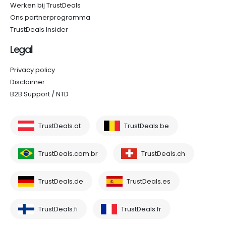
Werken bij TrustDeals
Ons partnerprogramma
TrustDeals Insider
Legal
Privacy policy
Disclaimer
B2B Support / NTD
TrustDeals.at
TrustDeals.be
TrustDeals.com.br
TrustDeals.ch
TrustDeals.de
TrustDeals.es
TrustDeals.fi
TrustDeals.fr