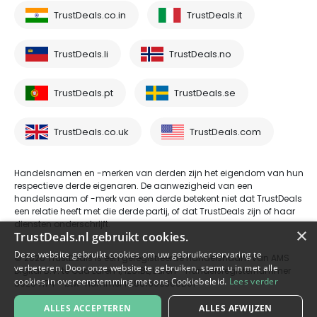
TrustDeals.co.in
TrustDeals.it
TrustDeals.li
TrustDeals.no
TrustDeals.pt
TrustDeals.se
TrustDeals.co.uk
TrustDeals.com
Handelsnamen en -merken van derden zijn het eigendom van hun
respectieve derde eigenaren. De aanwezigheid van een
handelsnaam of -merk van een derde betekent niet dat TrustDeals
een relatie heeft met die derde partij, of dat TrustDeals zijn of haar
diensten onderschrijft.
×
TrustDeals.nl gebruikt cookies.
Deze website gebruikt cookies om uw gebruikerservaring te
© 2026 TrustDeals is een geregistreerde handelsnaam van AMS
verbeteren. Door onze website te gebruiken, stemt u in met alle
Digital B.V. te Oud Laren 1, 1251BL, Laren - handelsregisternummer
cookies in overeenstemming met ons Cookiebeleid.
Lees verder
80264174 - btw-nummer NL861609360B01
ALLES ACCEPTEREN
ALLES AFWIJZEN