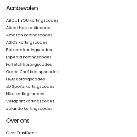
Aanbevolen
ABOUT YOU kortingscodes
Albert Heijn actiecodes
Amazon kortingscodes
ASICS kortingscodes
Bol.com kortingscodes
Expedia kortingscodes
Farfetch kortingscodes
Green Chef kortingscodes
H&M kortingscodes
JD Sports kortingscodes
Nike kortingscodes
Vistaprint kortingscodes
Zalando kortingscodes
Over ons
Over TrustDeals