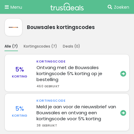
Menu
Zoeken
Bouwsales kortingscodes
Alle (
7
)
Kortingscodes (
7
)
Deals (
0
)
KORTINGSCODE
Ontvang met de Bouwsales
5%
kortingscode 5% korting op je
KORTING
bestelling
460 GEBRUIKT
KORTINGSCODE
Meld je aan voor de nieuwsbrief van
5%
Bouwsales en ontvang een
KORTING
kortingscode voor 5% korting
38 GEBRUIKT