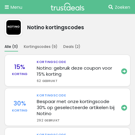
Menu
Zoeken
Notino kortingscodes
Alle (
11
)
Kortingscodes (
9
)
Deals (
2
)
KORTINGSCODE
15%
Notino: gebruik deze coupon voor
15% korting
KORTING
62 GEBRUIKT
KORTINGSCODE
Bespaar met onze kortingscode
30%
30% op geselecteerde artikelen bij
KORTING
Notino
292 GEBRUIKT
KORTINGSCODE