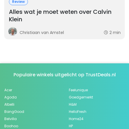
Review
Alles wat je moet weten over Calvin
Klein
Christiaan van Amstel
2 min
Populaire winkels uitgelicht op TrustDeals.nl
Acer
Feelunique
Agoda
Goedgemerkt
Albelli
H&M
BangGood
HelloFresh
Belvilla
Home24
Boohoo
HP