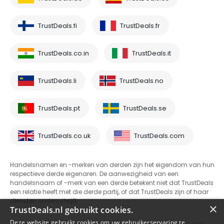
TrustDeals.fi
TrustDeals.fr
TrustDeals.co.in
TrustDeals.it
TrustDeals.li
TrustDeals.no
TrustDeals.pt
TrustDeals.se
TrustDeals.co.uk
TrustDeals.com
Handelsnamen en -merken van derden zijn het eigendom van hun
respectieve derde eigenaren. De aanwezigheid van een
handelsnaam of -merk van een derde betekent niet dat TrustDeals
een relatie heeft met die derde partij, of dat TrustDeals zijn of haar
diensten onderschrijft.
×
TrustDeals.nl gebruikt cookies.
Deze website gebruikt cookies om uw gebruikerservaring te