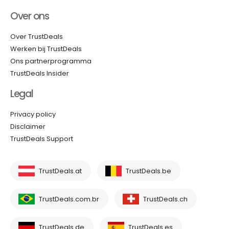
Over ons
Over TrustDeals
Werken bij TrustDeals
Ons partnerprogramma
TrustDeals Insider
Legal
Privacy policy
Disclaimer
TrustDeals Support
TrustDeals.at
TrustDeals.be
TrustDeals.com.br
TrustDeals.ch
TrustDeals.de
TrustDeals.es