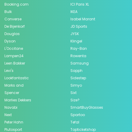
Booking.com
ICI Paris XL
Bulk
IKEA
Converse
Isabel Marant
De Bijenkorf
JD Sports
Douglas
JYSK
Dyson
Klingel
L'Occitane
Ray-Ban
Lampen24
Rowenta
Leen Bakker
Samsung
Levi's
Sapph
Lookfantastic
Sidestep
Marks and
Simyo
Spencer
Sixt
Marlies Dekkers
Size?
Navabi
SmartBuyGlasses
Next
Spartoo
Peter Hahn
Tefal
Plutosport
Topticketshop